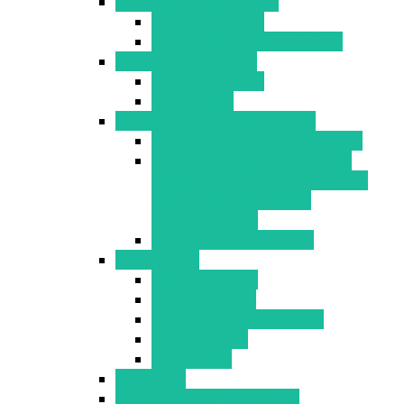
Опыт регионов России
О конференции
Программа 27 июля 2021 г.
Видеоконференция
О конференции
Программа
Конференция МР2021 весна
Материалы конференции МР
Программа мероприятий VI
Всероссийского совещания по
развитию жилищного
строительства
Программа 2021 весна
Форум 2020
О Форуме 2020
Организаторы
Программа 2020 (осень)
Презентации
Резолюция
2017-2018
Малоэтажная Россия 2018