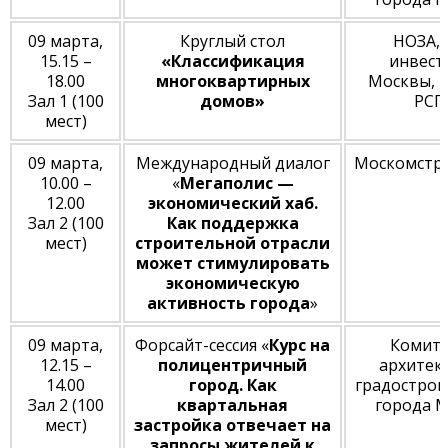
09 марта,
Круглый стол
НОЗА, 
15.15 –
«Классификация
инвест
18.00
многоквартирных
Москвы, 
Зал 1 (100
домов»
РСП
мест)
09 марта,
Международный диалог
Москомстр
10.00 –
«
Мегаполис —
12.00
экономический хаб.
Зал 2 (100
Как поддержка
мест)
строительной отрасли
может стимулировать
экономическую
активность города
»
09 марта,
Форсайт-сессия «
Курс на
Комите
12.15 –
полицентричный
архитек
14.00
город. Как
градострои
Зал 2 (100
квартальная
города 
мест)
застройка отвечает на
запросы жителей к