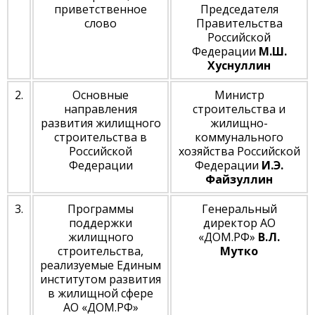
приветственное
Председателя
слово
Правительства
Российской
Федерации
М.Ш.
Хуснуллин
2.
Основные
Министр
направления
строительства и
развития жилищного
жилищно-
строительства в
коммунального
Российской
хозяйства Российской
Федерации
Федерации
И.Э.
Файзуллин
3.
Программы
Генеральный
поддержки
директор АО
жилищного
«ДОМ.РФ»
В.Л.
строительства,
Мутко
реализуемые Единым
институтом развития
в жилищной сфере
АО «ДОМ.РФ»