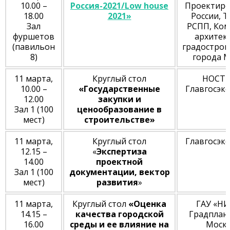
10.00 –
Россия-2021/Low house
Проектир
18.00
2021»
России, 
Зал
РСПП, Ком
фуршетов
архитек
(павильон
градострои
8)
города 
11 марта,
Круглый стол
НОСТР
10.00 –
«Государственные
Главгосэк
12.00
закупки и
Зал 1 (100
ценообразование в
мест)
строительстве»
11 марта,
Круглый стол
Главгосэк
12.15 –
«
Экспертиза
14.00
проектной
Зал 1 (100
документации, вектор
мест)
развития
»
11 марта,
Круглый стол
«Оценка
ГАУ «НИ
14.15 –
качества городской
Градплан
16.00
среды и ее влияние на
Моск