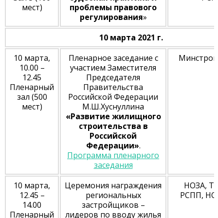
мест)
проблемы правового
регулирования
»
10 марта 2021 г.
10 марта,
Пленарное заседание с
Минстрой
10.00 –
участием Заместителя
12.45
Председателя
Пленарный
Правительства
зал (500
Российской Федерации
мест)
М.Ш.Хуснуллина
«Развитие жилищного
строительства в
Российской
Федерации»
.
Программа пленарного
заседания
10 марта,
Церемония награждения
НОЗА, Т
12.45 –
региональных
РСПП, Н
14.00
застройщиков –
Пленарный
лидеров по вводу жилья