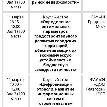
Зал 1 (100
рынок недвижимости»
мест)
11 марта,
Круглый стол
ГАУ «НИ
16.15 –
«Определение
Градплан
18.00
оптимальных
Моск
Зал 1 (100
параметров
мест)
градостроительного
развития городских
территорий,
обеспечивающих их
экономическую
устойчивость и
бюджетную
самодостаточность
»
11 марта,
Круглый стол
ФАУ «ФЦ
10.00 –
«
Цифровизация
«ДОМ.
12.00
отрасли. Развитие
Главгосэкс
Зал 3 (100
информационных
НОСТ
мест)
систем в
строительстве»