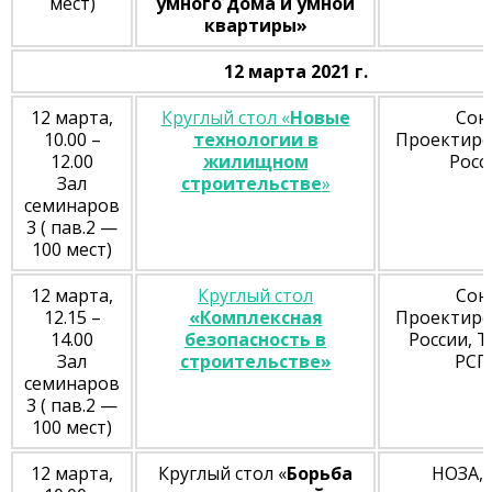
мест)
умного дома и умной
квартиры»
12 марта 2021 г.
12 марта,
Круглый стол «
Новые
Сою
10.00 –
технологии в
Проектир
12.00
жилищном
Росс
Зал
строительстве
»
семинаров
3 ( пав.2 —
100 мест)
12 марта,
Круглый стол
Сою
12.15 –
«Комплексная
Проектир
14.00
безопасность в
России, 
Зал
строительстве»
РСП
семинаров
3 ( пав.2 —
100 мест)
12 марта,
Круглый стол «
Борьба
НОЗА, 