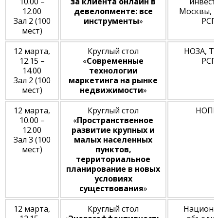
10.00 –
за клиента онлайн в
инвест
12.00
девелопменте: все
Москвы, 
Зал 2 (100
инструменты
»
РСП
мест)
12 марта,
Круглый стол
НОЗА, Т
12.15 –
«
Современные
РСП
14.00
технологии
Зал 2 (100
маркетинга на рынке
мест)
недвижимости
»
12 марта,
Круглый стол
НОПР
10.00 –
«
Пространственное
12.00
развитие крупных и
Зал 3 (100
малых населенных
мест)
пунктов,
территориальное
планирование в новых
условиях
существования
»
12 марта,
Круглый стол
Национа