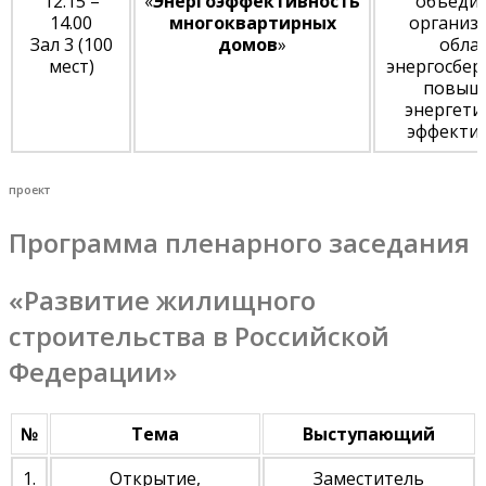
12.15 –
«
Энергоэффективность
объеди
14.00
многоквартирных
организ
Зал 3 (100
домов
»
обла
мест)
энергосбер
повыш
энергети
эффекти
проект
Программа пленарного заседания
«Развитие жилищного
строительства в Российской
Федерации»
№
Тема
Выступающий
1.
Открытие,
Заместитель