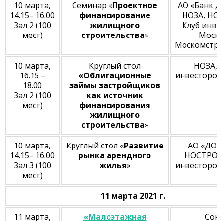
10 марта,
Семинар «
Проектное
АО «Банк 
14.15– 16.00
финансирование
НОЗА, НО
Зал 2 (100
жилищного
Клуб инв
мест)
строительства
»
Моск
Москомстр
10 марта,
Круглый стол
НОЗА, 
16.15 –
«Облигационные
инвесторо
18.00
займы застройщиков
Зал 2 (100
как источник
мест)
финансирования
жилищного
строительства
»
10 марта,
Круглый стол «
Развитие
АО «ДОМ
14.15– 16.00
рынка арендного
НОСТРОЙ
Зал 3 (100
жилья
»
инвесторо
мест)
11 марта 2021 г.
11 марта,
«Малоэтажная
Сою