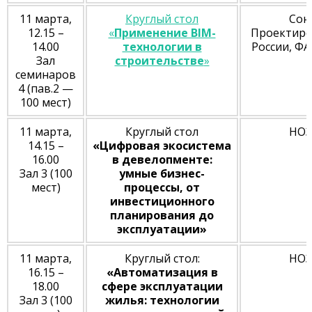
11 марта,
Круглый стол
Сою
12.15 –
«
Применение BIM-
Проектир
14.00
технологии в
России, Ф
Зал
строительстве
»
семинаров
4 (пав.2 —
100 мест)
11 марта,
Круглый стол
НОЗ
14.15 –
«Цифровая экосистема
16.00
в девелопменте:
Зал 3 (100
умные бизнес-
мест)
процессы, от
инвестиционного
планирования до
эксплуатации»
11 марта,
Круглый стол:
НОЗ
16.15 –
«Автоматизация в
18.00
сфере эксплуатации
Зал 3 (100
жилья: технологии