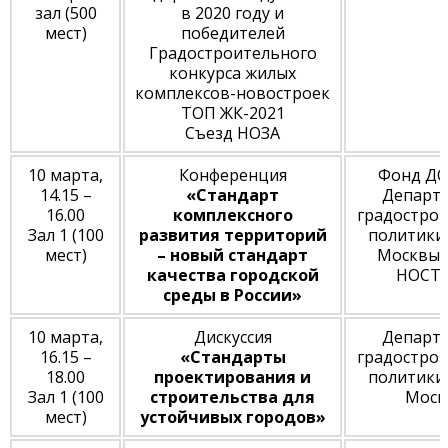
зал (500
в 2020 году и
мест)
победителей
Градостроительного
конкурса жилых
комплексов-новостроек
ТОП ЖК-2021
Съезд НОЗА
10 марта,
Конференция
Фонд ДО
14.15 –
«Стандарт
Департ
16.00
комплексного
градостро
Зал 1 (100
развития территорий
политики
мест)
– новый стандарт
Москвы,
качества городской
НОСТ
среды в России»
10 марта,
Дискуссия
Департ
16.15 –
«Стандарты
градостро
18.00
проектирования и
политики
Зал 1 (100
строительства для
Моск
мест)
устойчивых городов»