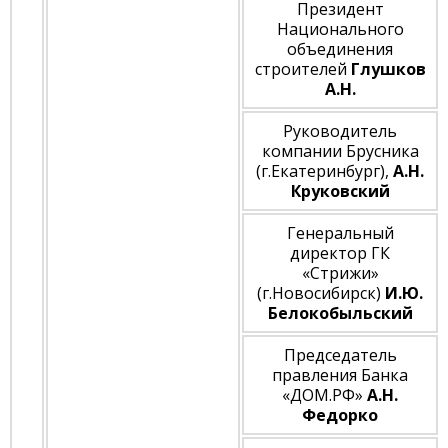
Президент
Национального
объединения
строителей
Глушков
А.Н.
Руководитель
компании Брусника
(г.Екатеринбург),
А.Н.
Круковский
Генеральный
директор ГК
«Стрижи»
(г.Новосибирск)
И.Ю.
Белокобыльский
Председатель
правления Банка
«ДОМ.РФ»
А.Н.
Федорко