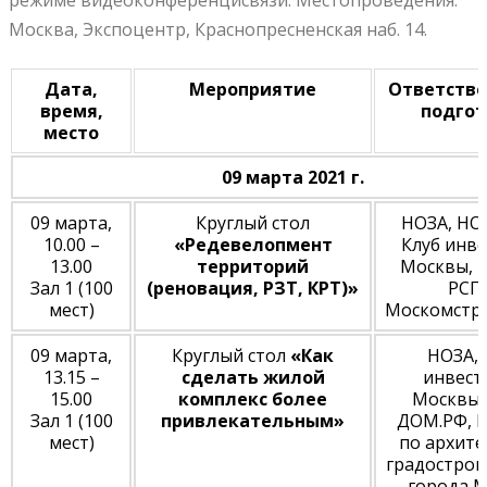
режиме видеоконференцисвязи. Местопроведения:
Москва, Экспоцентр, Краснопресненская наб. 14.
Дата,
Мероприятие
Ответстве
время,
подгот
место
09 марта 2021 г.
09 марта,
Круглый стол
НОЗА, НО
10.00 –
«Редевелопмент
Клуб инв
13.00
территорий
Москвы, 
Зал 1 (100
(реновация, РЗТ, КРТ)»
РСП
мест)
Москомстр
09 марта,
Круглый стол
«Как
НОЗА, 
13.15 –
сделать жилой
инвест
15.00
комплекс более
Москвы,
Зал 1 (100
привлекательным»
ДОМ.РФ, 
мест)
по архите
градострои
города 