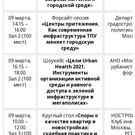
городской среде
»
09 марта,
Форсайт-сессия
Департ
14.15 –
«Центры притяжения.
градостро
16.00
Как современная
политики
Зал 2 (100
инфраструктура ТПУ
Моск
мест)
меняет городскую
среду»
09 марта,
Шоукейс «
Цели Urban
АНО «Мос
16.15 –
Health 2021.
урбанист
18.00
Инструменты
фору
Зал 2 (100
организации активной
мест)
среды и равного
доступа к зеленой
инфраструктуре в
мегаполисах
»
09 марта,
Круглый стол «
Споры о
НОСТРОЙ,
10.00 –
качестве квартир в
Клуб инв
12.00
новостройках:
Москвы, 
Зал 3 (100
судебная практика и
РСП