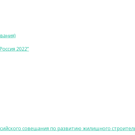
вания)
оссия 2022”
ссийского совещания по развитию жилищного строител